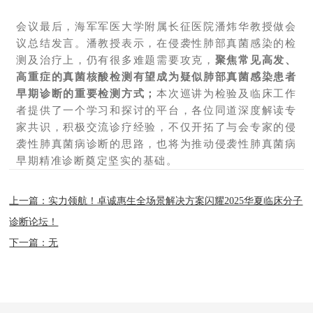
会议最后，海军军医大学附属长征医院潘炜华教授做会
议总结发言。潘教授表示，在侵袭性肺部真菌感染的检
测及治疗上，仍有很多难题需要攻克，
聚焦常见高发、
高重症的真菌核酸检测有望成为疑似肺部真菌感染患者
早期诊断的重要检测方式；
本次巡讲为检验及临床工作
者提供了一个学习和探讨的平台，各位同道深度解读专
家共识，积极交流诊疗经验，不仅开拓了与会专家的侵
袭性肺真菌病诊断的思路，也将为推动侵袭性肺真菌病
早期精准诊断奠定坚实的基础。
上一篇：实力领航！卓诚惠生全场景解决方案闪耀2025华夏临床分子
诊断论坛！
下一篇：无