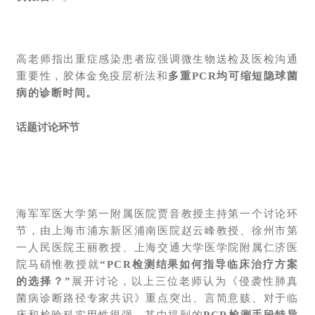
高老师指出重症感染患者应强调微生物送检及医检沟通
重要性，胶体金免疫层析法和
多重PCR均可缩短隐球菌
病的诊断时间。
话题讨论环节
海军军医大学第一附属医院贾音教授主持第一个讨论环
节，由上海市浦东新区浦南医院赵云峰教授、徐州市第
一人民医院王丽教授、上海交通大学医学院附属仁济医
院马硝惟教授就
“PCR检测结果如何指导临床治疗方案
的选择？”
展开讨论，以上三位老师认为
《侵袭性肺真
菌病诊断路径专家共识》
重点突出、言简意赅、对于临
床和检验科实用性很强，其中提到的
PCR检测手段特异