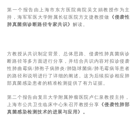
第一个报告由上海市东方医院南院吴文娟教授作为主
持，
海军军医大学附属长征医院方文捷教授做
《侵袭性
肺真菌病诊断路径专家共识》
解读。
方教授从共识制定背景、总体思路、侵袭性肺真菌病诊
断路径等多方面进行分享，并结合共识内容对拟诊侵袭
性肺曲霉病/肺孢子病肺炎/肺隐球菌病/肺毛霉病等患者
的路径和说明进行了详细的阐述。这为后续拟诊相应肺
部真菌感染患者的精准检测提供了有力证据。
第二个报告由复旦大学附属肿瘤医院卢仁泉教授主持，
上海市公共卫生临床中心朱召芹教授分享
《侵袭性肺部
真菌感染检测技术的进展与应用》。