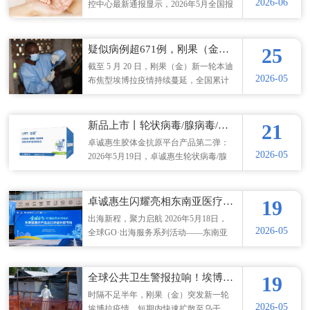
2026-06
控中心最新通报显示，2026年5月全国报
告手足口病病例，较4月猛增约209%，
较去年同期更是飙升220%，这一数据表
明，今年手足口病流行强度可能显著升
疑似病例超671例，刚果（金）埃博拉疫情升温！卓诚惠生全流程解决方案助力疫情防控！
25
高。 国家疾控局已明确提示，随着气
截至 5 月 20 日，刚果（金）新一轮本迪
温、湿度升高，手足口病已进入春夏高
2026-05
布焦型埃博拉疫情持续蔓延，全国累计
发期，公众务必提高警惕，做好常态化
报告疑似病例已升至671例，已死亡的疑
防控。 病毒揭秘：多型别并存，重症
似病例为160例，波及范围不断扩大。邻
暗藏 很多家长误以为手足口病是单一
国乌干达已出现境外输入确诊病例，其
新品上市丨轮状病毒/腺病毒/诺如病毒抗原检测试剂盒（一证四组合，打造国内多重灵活组合检测新范式）
21
病毒所致，实则其“元凶”是一
中 1 例病例不幸病故，当地 127 名密切
卓诚惠生胶体金抗原平台产品第二弹：
接触者正接受集中医学观察。 疫情持
2026-05
2026年5月19日，卓诚惠生轮状病毒/腺
续蔓延，跨境风险高升 据新华社报
病毒/诺如病毒抗原检测试剂盒（胶体金
道，刚果（金）本迪布焦型埃博拉疫情
法）获批上市，这是继呼吸道抗原多重
持续蔓延，本轮疫情防疫工作推进难度
检测（国内率先获证的多重组合检测产
卓诚惠生闪耀亮相东南亚医疗产品出口对接会｜深耕出海，共拓全球健康新机遇
19
较大，疫区已有医护人
品）之后，卓诚惠生胶体金抗原平台的
出海新程，聚力启航 2026年5月18日，
又一重磅产品，也进一步丰富了公司消
2026-05
全球GO·出海服务系列活动——东南亚
化感染诊断领域的产品矩阵。 本试剂盒
医疗产品出口供需对接专场在北京大兴
用于体外定性检测人粪便样本中的轮状
区营商服务中心圆满落幕。卓诚惠生携
病毒（RV）/ 腺病毒（ADV）/ 诺如病
核心产品与专业团队亮相展会，以精准
全球公共卫生警报拉响！埃博拉疫情再度来袭
19
毒（NOV）抗原，其检测结果
对接、深度交流，开启东南亚市场拓展
时隔不足半年，刚果（金）突发新一轮
新篇章。 精准对接，搭建国际合作桥
2026-05
埃博拉疫情，短期内快速扩散至乌干